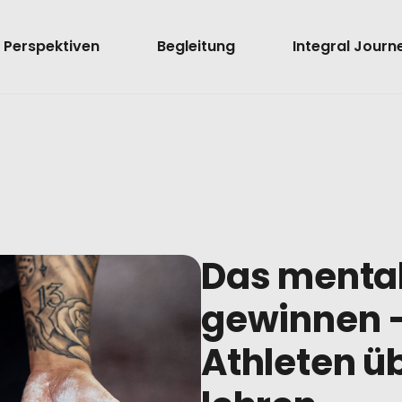
Perspektiven
Begleitung
Integral Journ
Das mental
gewinnen 
Athleten üb