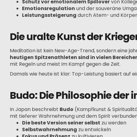
Schutz vor emotionalem Spillover
von Kolleg
Emotionsregulation
und der souveräne Umga
Leistungssteigerung
durch Atem- und Körper
Die uralte Kunst der Krieg
Meditation ist kein New-Age-Trend, sondern eine jah
heutigen Spitzenathleten sind in vielen Bereich
mit Regeln und meist im Kampf gegen die Zeit.
Damals wie heute ist klar: Top-Leistung basiert auf 
Budo: Die Philosophie der 
In Japan beschreibt
Budo
(Kampfkunst & Spiritualit
mit tieferer Wahrnehmung und dem Spirit verbunden
Die beste Version seiner selbst
zu werden
Selbstwahrnehmung
zu entwickeln
Fokus und Präsenz
zu kultivieren