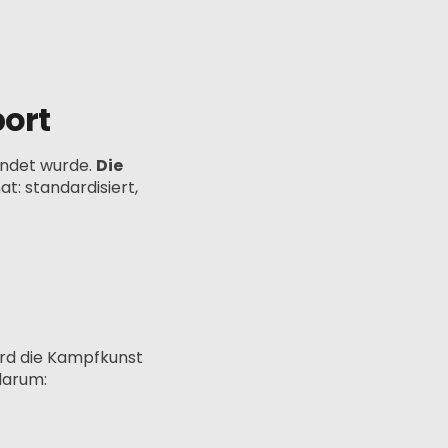
port
endet wurde.
Die
t: standardisiert,
ird die Kampfkunst
darum: