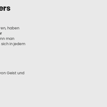
ers
ren, haben
r
wenn man
 sich in jedem
von Geist und