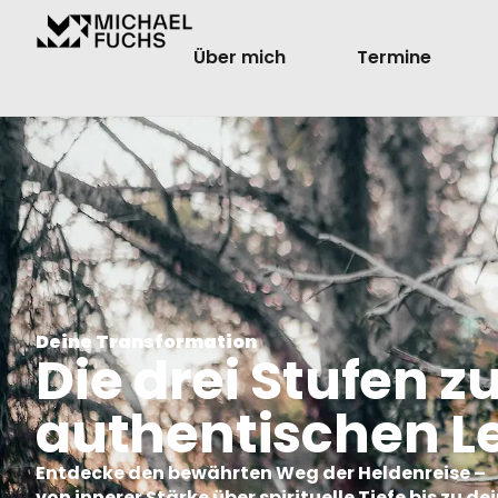
Über mich
Termine
Deine Transformation
Die drei Stufen 
authentischen L
Entdecke den bewährten Weg der Heldenreise –
von innerer Stärke über spirituelle Tiefe bis zu 