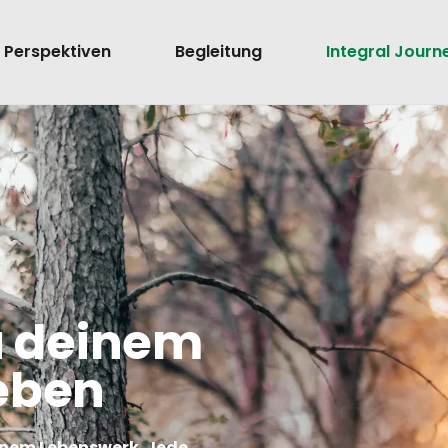
Perspektiven
Begleitung
Integral Journ
zu deinem
eben
deinem Lebenswerk. Jede