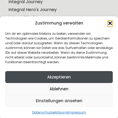
Integral Journey
Integral Hero's Journey
Integral Soul Journey
Zustimmung verwalten
Integral Wisdom Journey
Weiteres
Um dir ein optimales Erlebnis zu bieten, verwenden wir
Über mich
Technologien wie Cookies, um Geräteinformationen zu speichern
und/oder darauf zuzugreifen. Wenn du diesen Technologien
Book a Call
zustimmst, können wir Daten wie das Surfverhalten oder eindeutige
Die nächstes Events & Journey
IDs auf dieser Website verarbeiten. Wenn du deine Zustimmung
nicht erteilst oder zurückziehst, können bestimmte Merkmale und
Perspektiven
Funktionen beeinträchtigt werden.
Kontakt
Impressum
Akzeptieren
Datenschutz
Ablehnen
Vertrag widerrufen
© 2026 Michael Fuchs
Einstellungen ansehen
DE
Datenschutzerklärung
Impressum