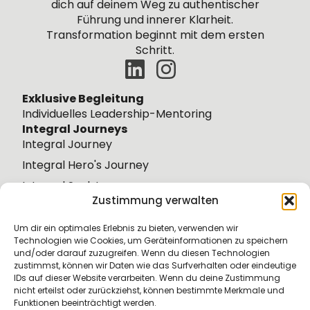
dich
auf
deinem
Weg zu authentischer
Führung und innerer Klarheit.
Transformation beginnt mit dem ersten
Schritt.
Exklusive Begleitung
Individuelles Leadership-Mentoring
Integral Journeys
Integral Journey
Integral Hero's Journey
Integral Soul Journey
Zustimmung verwalten
Integral Wisdom Journey
Weiteres
Um dir ein optimales Erlebnis zu bieten, verwenden wir
Über mich
Technologien wie Cookies, um Geräteinformationen zu speichern
und/oder darauf zuzugreifen. Wenn du diesen Technologien
Book a Call
zustimmst, können wir Daten wie das Surfverhalten oder eindeutige
Die nächstes Events & Journey
IDs auf dieser Website verarbeiten. Wenn du deine Zustimmung
nicht erteilst oder zurückziehst, können bestimmte Merkmale und
Perspektiven
Funktionen beeinträchtigt werden.