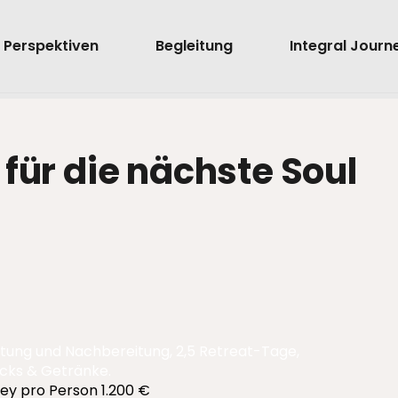
Perspektiven
Begleitung
Integral Journ
ür die nächste Soul
tung und Nachbereitung, 2,5 Retreat-Tage,
cks & Getränke.
ey pro Person 1.200 €