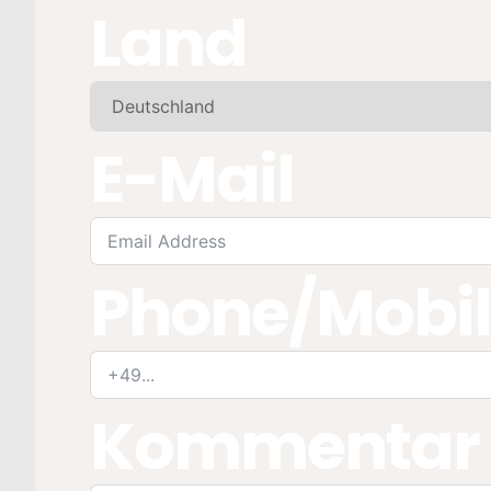
Land
E-Mail
Phone/Mobi
Kommentar /