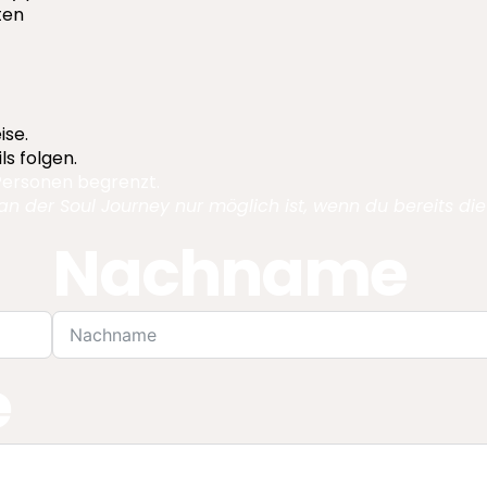
ten
ise.
ls folgen.
 Personen begrenzt.
an der Soul Journey nur möglich ist, wenn du bereits die
Nachname
e