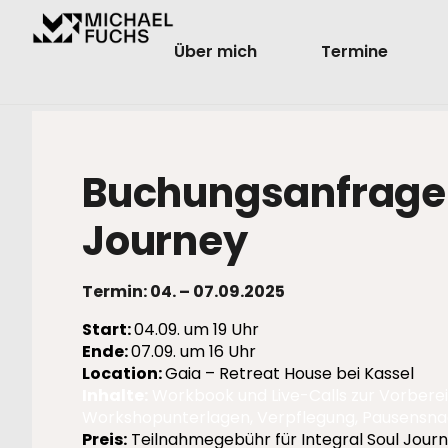
Über mich
Termine
Buchungsanfrage f
Journey
Termin: 04. – 07.09.2025
Start:
04.09. um 19 Uhr
Ende:
07.09. um 16 Uhr
Location:
Gaia – Retreat House bei Kassel
Inhalte:
Workbook und Live-Calls zur Vorberei
Workshopunterlagen, Verpflegung, Pausensna
Preis:
Teilnahmegebühr für Integral Soul Journ