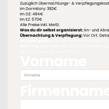
Zuzüglich Übernachtungs- & Verpflegungskos
im Dormitory: 392€
im DZ: 494€
im EZ: 570€
Alle Preise
inkl. MwSt.
Was du dir selbst organisierst:
An- und Abre
Übernachtung & Verpflegung:
Vor Ort. Detai
Gruppengröße:
Die Teilnehmerzahl ist auf 12
WICHTIG:
Bitte beachte, dass die Teilnahme 
Hero’s Journey absolviert hast.
Vorname
Firmennam