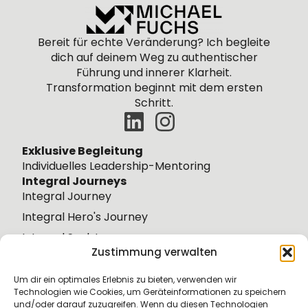
Bereit für echte Veränderung? Ich begleite
dich
auf
deinem
Weg zu authentischer
Führung und innerer Klarheit.
Transformation beginnt mit dem ersten
Schritt.
Exklusive Begleitung
Individuelles Leadership-Mentoring
Integral Journeys
Integral Journey
Integral Hero's Journey
Integral Soul Journey
Zustimmung verwalten
Integral Wisdom Journey
Weiteres
Um dir ein optimales Erlebnis zu bieten, verwenden wir
Über mich
Technologien wie Cookies, um Geräteinformationen zu speichern
und/oder darauf zuzugreifen. Wenn du diesen Technologien