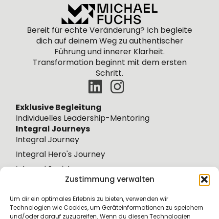
Bereit für echte Veränderung? Ich begleite
dich
auf
deinem
Weg zu authentischer
Führung und innerer Klarheit.
Transformation beginnt mit dem ersten
Schritt.
Exklusive Begleitung
Individuelles Leadership-Mentoring
Integral Journeys
Integral Journey
Integral Hero's Journey
Integral Soul Journey
Zustimmung verwalten
Integral Wisdom Journey
Weiteres
Um dir ein optimales Erlebnis zu bieten, verwenden wir
Über mich
Technologien wie Cookies, um Geräteinformationen zu speichern
und/oder darauf zuzugreifen. Wenn du diesen Technologien