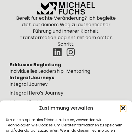
Bereit für echte Veränderung? Ich begleite
dich
auf
deinem
Weg zu authentischer
Führung und innerer Klarheit.
Transformation beginnt mit dem ersten
Schritt.
Exklusive Begleitung
Individuelles Leadership-Mentoring
Integral Journeys
Integral Journey
Integral Hero's Journey
Integral Soul Journey
Zustimmung verwalten
Integral Wisdom Journey
Weiteres
Um dir ein optimales Erlebnis zu bieten, verwenden wir
Über mich
Technologien wie Cookies, um Geräteinformationen zu speichern
und/oder darauf zuzugreifen. Wenn du diesen Technologien