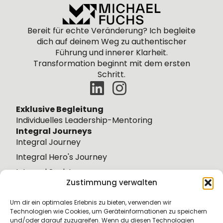
Bereit für echte Veränderung? Ich begleite
dich
auf
deinem
Weg zu authentischer
Führung und innerer Klarheit.
Transformation beginnt mit dem ersten
Schritt.
Exklusive Begleitung
Individuelles Leadership-Mentoring
Integral Journeys
Integral Journey
Integral Hero's Journey
Integral Soul Journey
Zustimmung verwalten
Integral Wisdom Journey
Weiteres
Um dir ein optimales Erlebnis zu bieten, verwenden wir
Über mich
Technologien wie Cookies, um Geräteinformationen zu speichern
und/oder darauf zuzugreifen. Wenn du diesen Technologien