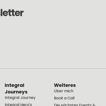
etter
Integral
Weiteres
Über mich
Journeys
Integral Journey
Book a Call
Integral Hero's
Die nächstes Events &